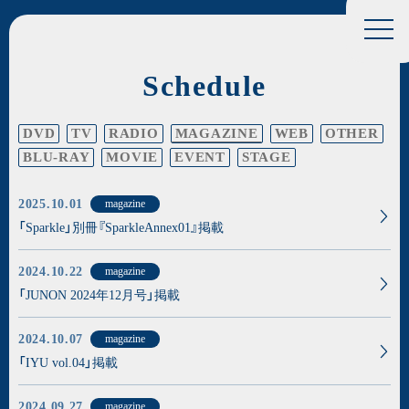
Schedule
DVD
TV
RADIO
MAGAZINE
WEB
OTHER
BLU-RAY
MOVIE
EVENT
STAGE
2025.10.01
magazine
「Sparkle」別冊『SparkleAnnex01』掲載
2024.10.22
magazine
「JUNON 2024年12月号」掲載
2024.10.07
magazine
「IYU vol.04」掲載
2024.09.27
magazine