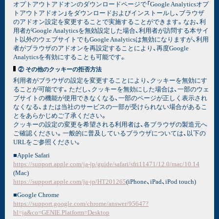
オプトアウトアドオンのダウンロードページで「Google Analyticsオプ
トアウトアドオン」をダウンロードおよびインストールし、ブラウザ
のアドオン設定を変更することで実施することができます。なお、利
用者がGoogle Analyticsを無効設定した場合、利用者が訪問する本サイ
ト以外のウェブサイトでもGoogle Analyticsは無効になりますが、利用
者がブラウザのアドオンを再設定することにより、再度Google
Analyticsを有効にすることも可能です。
② その他のクッキーの拒否方法
利用者がブラウザの設定を変更することにより、クッキーを無効にす
ることが可能です。ただし、クッキーを無効にした場合は、一部のウェ
ブサイトの機能が使用できなくなる、一部のページが正しく表示され
なくなる、または当社のサービスの一部が受けられない場合があるこ
とをあらかじめご了承ください。
クッキーの設定の変更を希望される利用者は、各ブラウザの製造元へ
ご確認ください。一般的に普及しているブラウザについては、以下の
URLをご参照ください。
■Apple Safari
https://support.apple.com/ja-jp/guide/safari/sfri11471/12.0/mac/10.14
(Mac)
https://support.apple.com/ja-jp/HT201265
(iPhone、iPad、iPod touch)
■Google Chrome
https://support.google.com/chrome/answer/95647?
hl=ja&co=GENIE.Platform=Desktop