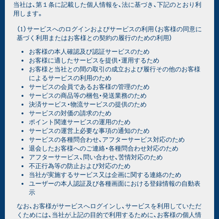
当社は、第１条に記載した個人情報を、法に基づき、下記のとおり利
用します。
（1）サービスへのログインおよびサービスの利用（お客様の同意に
基づく利用またはお客様との契約の履行のための利用）
お客様の本人確認及び認証サービスのため
お客様に適したサービスを提供・運用するため
お客様と当社との間の取引の成立および履行その他のお客様
によるサービスの利用のため
サービスの会員であるお客様の管理のため
サービスの商品等の梱包・発送業務のため
決済サービス・物流サービスの提供のため
サービスの対価の請求のため
ポイント関連サービスの運用のため
サービスの運営上必要な事項の通知のため
サービスの各種問合わせ、アフターサービス対応のため
退会したお客様へのご連絡・各種問合わせ対応のため
アフターサービス、問い合わせ、苦情対応のため
不正行為等の防止および対応のため
当社が実施するサービス又は企画に関する連絡のため
ユーザーの本人認証及び各種画面における登録情報の自動表
示
なお、お客様がサービスへログインし、サービスを利用していただ
くためには、当社が上記の目的で利用するために、お客様の個人情