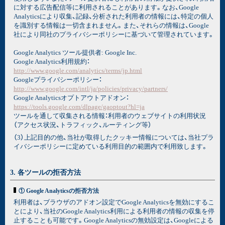
に対する広告配信等に利用されることがあります。なお、Google
Analyticsにより収集、記録、分析された利用者の情報には、特定の個人
を識別する情報は一切含まれません。また、それらの情報は、Google
社により同社のプライバシーポリシーに基づいて管理されています。
Google Analytics ツール提供者: Google Inc.
Google Analytics利用規約：
http://www.google.com/analytics/terms/jp.html
Googleプライバシーポリシー：
http://www.google.com/intl/ja/policies/privacy/partners/
Google Analyticsオプトアウトアドオン：
https://tools.google.com/dlpage/gaoptout?hl=ja
ツールを通して収集される情報：利用者のウェブサイトの利用状況
（アクセス状況、トラフィック、ルーティング等）
（3）上記目的の他、当社が取得したクッキー情報については、当社プラ
イバシーポリシーに定めている利用目的の範囲内で利用致します。
3. 各ツールの拒否方法
① Google Analyticsの拒否方法
利用者は、ブラウザのアドオン設定でGoogle Analyticsを無効にするこ
とにより、当社のGoogle Analytics利用による利用者の情報の収集を停
止することも可能です。Google Analyticsの無効設定は、Googleによる