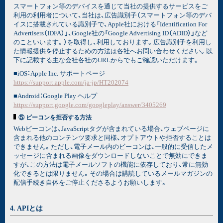
スマートフォン等のデバイスを通じて当社の提供するサービスをご
利用の利用者について、当社は、広告識別子（スマートフォン等のデバ
イスに搭載されている識別子で、Apple社における「Identification For
Advertisers（IDFA）」、Google社の「Google Advertising ID（ADID）」など
のこといいます。）を取得し、利用しております。広告識別子を利用し
た情報提供を停止するための方法は各社へお問い合わせください。以
下に記載する主な会社各社のURLからでもご確認いただけます。
■iOS：Apple Inc. サポートページ
https://support.apple.com/ja-jp/HT202074
■Android：Google Play ヘルプ
https://support.google.com/googleplay/answer/3405269
⑤ ビーコンを拒否する方法
Webビーコンは、JavaScriptタグが含まれている場合、ウェブページに
含まれる他のコンテンツ要求と同様、オプトアウトや拒否することは
できません。ただし、電子メール内のビーコンは、一般的に受信したメ
ッセージに含まれる画像をダウンロードしないことで無効にできま
すが、この方法は電子メールソフトの機能に依存しており、常に無効
化できるとは限りません。その場合は購読しているメールマガジンの
配信手続き自体をご停止くださるようお願いします。
4. APIとは