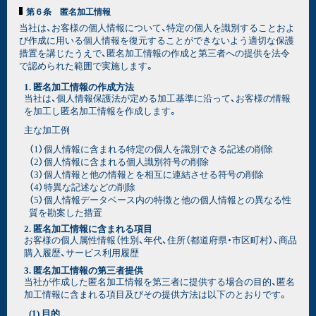
第６条 匿名加工情報
当社は、お客様の個人情報について、特定の個人を識別することおよ
び作成に用いる個人情報を復元することができないよう適切な保護
措置を講じたうえで、匿名加工情報の作成と第三者への提供を法令
で認められた範囲で実施します。
1. 匿名加工情報の作成方法
当社は、個人情報保護法が定める加工基準に沿って、お客様の情報
を加工し匿名加工情報を作成します。
主な加工例
（1）個人情報に含まれる特定の個人を識別できる記述の削除
（2）個人情報に含まれる個人識別符号の削除
（3）個人情報と他の情報とを相互に連結させる符号の削除
（4）特異な記述などの削除
（5）個人情報データベース内の特徴と他の個人情報との異なる性
質を勘案した措置
2. 匿名加工情報に含まれる項目
お客様の個人属性情報（性別、年代、住所（都道府県・市区町村）、商品
購入履歴、サービス利用履歴
3. 匿名加工情報の第三者提供
当社が作成した匿名加工情報を第三者に提供する場合の目的、匿名
加工情報に含まれる項目及びその提供方法は以下のとおりです。
(1) 目的