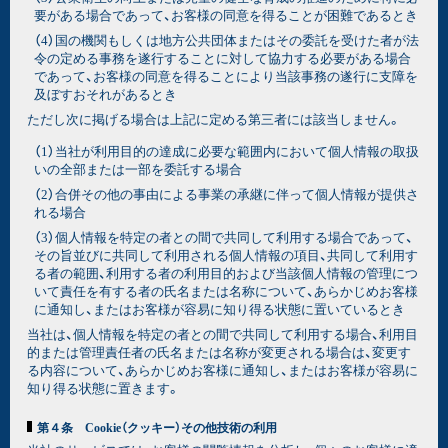
要がある場合であって、お客様の同意を得ることが困難であるとき
（4）国の機関もしくは地方公共団体またはその委託を受けた者が法
令の定める事務を遂行することに対して協力する必要がある場合
であって、お客様の同意を得ることにより当該事務の遂行に支障を
及ぼすおそれがあるとき
ただし次に掲げる場合は上記に定める第三者には該当しません。
（1）当社が利用目的の達成に必要な範囲内において個人情報の取扱
いの全部または一部を委託する場合
（2）合併その他の事由による事業の承継に伴って個人情報が提供さ
れる場合
（3）個人情報を特定の者との間で共同して利用する場合であって、
その旨並びに共同して利用される個人情報の項目、共同して利用す
る者の範囲、利用する者の利用目的および当該個人情報の管理につ
いて責任を有する者の氏名または名称について、あらかじめお客様
に通知し、またはお客様が容易に知り得る状態に置いているとき
当社は、個人情報を特定の者との間で共同して利用する場合、利用目
的または管理責任者の氏名または名称が変更される場合は、変更す
る内容について、あらかじめお客様に通知し、またはお客様が容易に
知り得る状態に置きます。
第４条 Cookie（クッキー）その他技術の利用