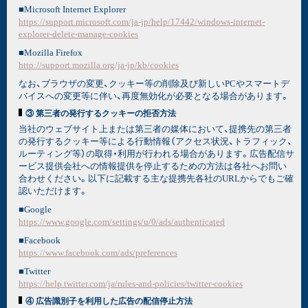
■Microsoft Internet Explorer
https://support.microsoft.com/ja-jp/help/17442/windows-internet-
explorer-delete-manage-cookies
■Mozilla Firefox
http://support.mozilla.org/ja-jp/kb/cookies
なお、ブラウザの変更、クッキー等の削除及び新しいPCやスマートデ
バイスへの変更等に伴い、再度無効化が必要となる場合があります。
③ 第三者の発行するクッキーの拒否方法
当社のウェブサイト上または第三者の媒体において、提携先の第三者
の発行するクッキー等による行動情報（アクセス状況、トラフィック、
ルーティング等）の取得・利用が行われる場合があります。広告配信サ
ービス提供会社への情報提供を停止するための方法は各社へお問い
合わせください。以下に記載する主な提携先各社のURLからでもご確
認いただけます。
■Google
https://www.google.com/settings/u/0/ads/authenticated
■Facebook
https://www.facebook.com/ads/preferences
■Twitter
https://help.twitter.com/ja/rules-and-policies/twitter-cookies
④ 広告識別子を利用した広告の配信停止方法