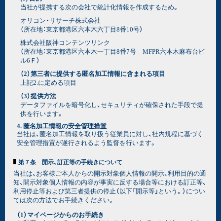
当社が提携する次の会社で統計化情報を作成するため。
オリコン・リサーチ株式会社
（所在地：東京都港区六本木六丁目8番10号）
株式会社阪神コンテンツリンク
（所在地：東京都港区六本木一丁目8番7号 MFPR六本木麻布台ビ
ル6Ｆ）
（2）第三者に提供する匿名加工情報に含まれる項目
上記2.に定める項目
（3）提供方法
データファイルを暗号化し、セキュリティが確保された手段で提
供を行います。
4. 匿名加工情報の安全管理措置
当社は、匿名加工情報を取り扱う従業員に対し、社内規程に基づく
安全管理措置が遂行されるよう監督を行います。
第７条 開示、訂正等の手続きについて
当社は、お客様ご本人からの開示対象個人情報の開示、利用目的の通
知、開示対象個人情報の内容が事実に反する場合等における訂正等、
利用停止等および第三者提供の停止（以下「開示等」という。）につい
ては次の方法でお手続きください。
（1）マイページからのお手続き