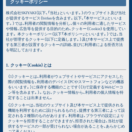
クッキーポリシー
株式会社SKIYAKI（以下、「当社」といいます。）のウェブサイト及び当社
が提供するサービス（bitfanを含みます。以下、「本サービス」といいま
す。）では、利用者の閲覧情報を分析し、個々の利用者に適したサービス
や情報、広告等を提供する目的のため、クッキー（Cookie）を使用してい
ます。 本クッキーポリシー（以下「本ポリシー」といいます。）では、当
社が管理するクッキー（以下に定義します。）及び本サービス上で提携
する第三者が設置するクッキーの詳細、並びに利用者による拒否方法
を明記しております。
1. クッキー（Cookie）とは
（1）クッキーとは、利用者がウェブサイトやサービスにアクセスした
際の閲覧情報を、利用者のデバイス（PCやスマートフォンなどの機器
をいいます。）に保存する機能のことです（（3)で定義するWebビーコ
ン等を含みます。）。なお、クッキー情報から、利用者の個人情報を特
定することは出来ません。
（2）クッキーは、当社のウェブサイト及び本サービス上で提供される
機能を利用するために設けられるものと、提携する第三者によって設
定される２種類のものがあります。利用者は、ブラウザの設定により
クッキーを拒否することができますが、拒否された場合は、当社が提
供するサービスの一部が受けられない場合があることを、あらかじめ
ご了承ください。