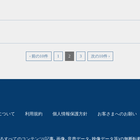
‹ 前の10件
1
2
3
次の10件 ›
について
利用規約
個人情報保護方針
お客さまへのお願い
るすべてのコンテンツ
(記事、画像、音声データ、映像データ等)の
無断転