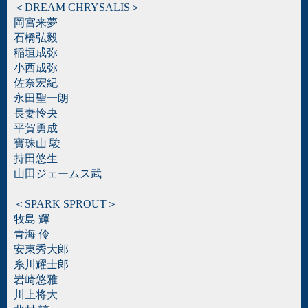
＜DREAM CHRYSALIS＞
岡宮来夢
石橋弘毅
稲垣成弥
小西成弥
佐奈宏紀
永田聖一朗
長妻怜央
平賀勇成
寶珠山 駿
持田悠生
山田ジェームス武
＜SPARK SPROUT＞
牧島 輝
青海 伶
安東秀大郎
糸川耀士郎
岩崎悠雅
川上将大