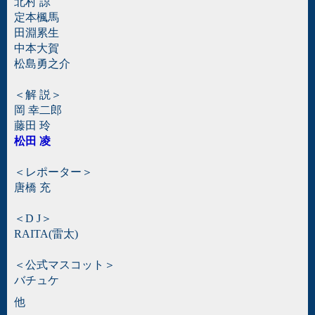
北村 諒
定本楓馬
田淵累生
中本大賀
松島勇之介
＜解 説＞
岡 幸二郎
藤田 玲
松田 凌
＜レポーター＞
唐橋 充
＜D J＞
RAITA(雷太)
＜公式マスコット＞
バチュケ
他